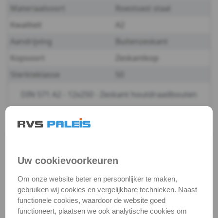
Materiaalsoort
Roestvast staal
-
Kwaliteit
A2
A2
Aandrijving
Buitenzeskant
Kopsoort
Zeskantkop
-
Sterkteklasse
50
10
DIN 571 A2 - 12x250 - Zeskant houtdraadbouten
DIN
571
Productgegevens
Productnaam
Houtdraadbout
-
Categorie
Houtschroeven
Uw cookievoorkeuren
A2
DIN / Artikelnummer
DIN 571
Om onze website beter en persoonlijker te maken,
-
Kwaliteit
A2 ( RVS / INOX )
gebruiken wij cookies en vergelijkbare technieken. Naast
functionele cookies, waardoor de website goed
Verpakking
verpakking
12
functioneert, plaatsen we ook analytische cookies om