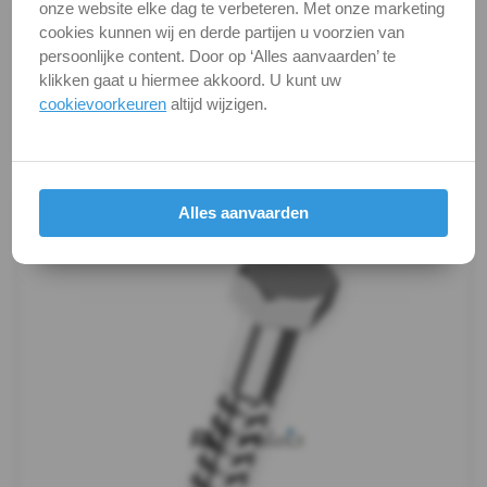
onze website elke dag te verbeteren. Met onze marketing
DIN
Alle maten zijn in millimeters.
cookies kunnen wij en derde partijen u voorzien van
Foto's van producten zijn alleen illustraties en
persoonlijke content. Door op ‘Alles aanvaarden’ te
571
kunnen soms afwijken van het werkelijke object. Het
klikken gaat u hiermee akkoord. U kunt uw
verandert niets aan hun fundamentele
cookievoorkeuren
altijd wijzigen.
-
eigenschappen.
A4
Productafbeeldingen
Houtschroef
Alles aanvaarden
Oogbout
Oogbout-
ring
Schroefduim
Schroefhaak