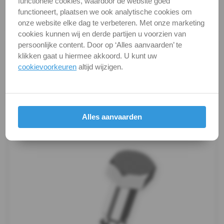
functionele cookies, waardoor de website goed
DIN / Artikelnummer
DIN 571
DIN
functioneert, plaatsen we ook analytische cookies om
Kwaliteit
A2 ( RVS / INOX )
onze website elke dag te verbeteren. Met onze marketing
571
cookies kunnen wij en derde partijen u voorzien van
persoonlijke content. Door op ‘Alles aanvaarden’ te
Alle maten zijn in millimeters.
-
klikken gaat u hiermee akkoord. U kunt uw
Foto's van producten zijn alleen illustraties en
cookievoorkeuren
altijd wijzigen.
A4
kunnen soms afwijken van het werkelijke object. Het
verandert niets aan hun fundamentele
Houtschroef
eigenschappen.
Oogbout
Productafbeeldingen
Alles aanvaarden
Oogbout-
ring
Schroefduim
Schroefhaak