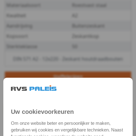
Materiaalsoort
Roestvast staal
-
Kwaliteit
A2
A2
Aandrijving
Buitenzeskant
Kopsoort
Zeskantkop
-
Sterkteklasse
50
10
DIN 571 A2 - 12x220 - Zeskant houtdraadbouten
DIN
571
Staffelprijzen
25
5
-
€ 3,22 excl.btw
€ 4,83 excl.btw
A2
Productgegevens
Uw cookievoorkeuren
-
Productnaam
Houtdraadbout
Om onze website beter en persoonlijker te maken,
12
Categorie
Houtschroeven
gebruiken wij cookies en vergelijkbare technieken. Naast