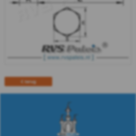
Plaatschroeven
Spaanplaat
schroeven
Pennen
&
Borgingen
terug
Keilankers
&
Pluggen
Fittingen