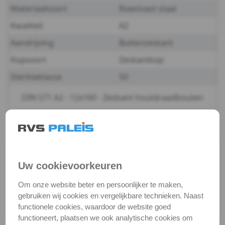
Materiaalsoort
Roestvast staal
-
Kwaliteit
A2
A2
Aandrijving
Buitenzeskant
Kopsoort
Zeskantkop
-
Sterkteklasse
50
10
DIN 571 A2 - 12x160 - Zeskant houtdraadbouten
DIN
571
Productgegevens
Productnaam
Houtdraadbout
-
Categorie
Houtschroeven
Uw cookievoorkeuren
A2
DIN / Artikelnummer
DIN 571
Om onze website beter en persoonlijker te maken,
-
Kwaliteit
A2 ( RVS / INOX )
gebruiken wij cookies en vergelijkbare technieken. Naast
functionele cookies, waardoor de website goed
Verpakking
verpakking
12
functioneert, plaatsen we ook analytische cookies om