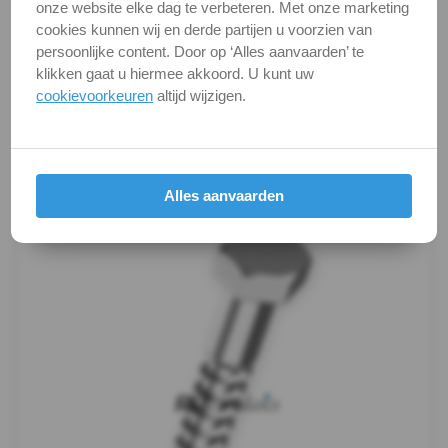
onze website elke dag te verbeteren. Met onze marketing
DIN
Alle maten zijn in millimeters.
cookies kunnen wij en derde partijen u voorzien van
Foto's van producten zijn alleen illustraties en
persoonlijke content. Door op ‘Alles aanvaarden’ te
571
kunnen soms afwijken van het werkelijke object. Het
klikken gaat u hiermee akkoord. U kunt uw
verandert niets aan hun fundamentele
cookievoorkeuren
altijd wijzigen.
-
eigenschappen.
A4
Productafbeeldingen
Houtschroef
Alles aanvaarden
Oogbout
Oogbout-
ring
Schroefduim
Schroefhaak