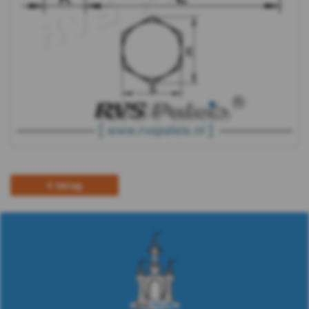
Plaatschroeven
Spaanplaat
schroeven
Pennen
&
Borgingen
terug
Keilankers
&
Pluggen
Fittingen