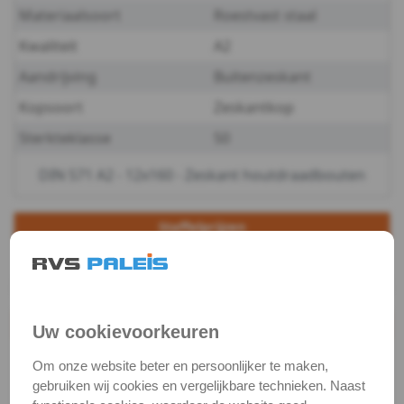
Materiaalsoort
Roestvast staal
-
Kwaliteit
A2
A2
Aandrijving
Buitenzeskant
Kopsoort
Zeskantkop
-
Sterkteklasse
50
10
DIN 571 A2 - 12x160 - Zeskant houtdraadbouten
DIN
571
Staffelprijzen
25
5
-
€ 1,98 excl.btw
€ 2,97 excl.btw
A2
Productgegevens
Uw cookievoorkeuren
-
Productnaam
Houtdraadbout
Om onze website beter en persoonlijker te maken,
12
Categorie
Houtschroeven
gebruiken wij cookies en vergelijkbare technieken. Naast