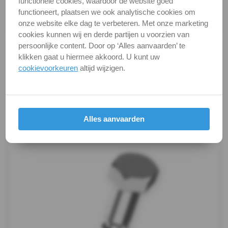
functionele cookies, waardoor de website goed
DIN / Artikelnummer
DIN 571
DIN
functioneert, plaatsen we ook analytische cookies om
Kwaliteit
A2 ( RVS / INOX )
onze website elke dag te verbeteren. Met onze marketing
571
cookies kunnen wij en derde partijen u voorzien van
persoonlijke content. Door op ‘Alles aanvaarden’ te
Alle maten zijn in millimeters.
-
klikken gaat u hiermee akkoord. U kunt uw
Foto's van producten zijn alleen illustraties en
cookievoorkeuren
altijd wijzigen.
A4
kunnen soms afwijken van het werkelijke object. Het
verandert niets aan hun fundamentele
Houtschroef
eigenschappen.
Oogbout
Productafbeeldingen
Alles aanvaarden
Oogbout-
ring
Schroefduim
Schroefhaak