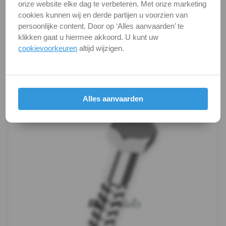
onze website elke dag te verbeteren. Met onze marketing
DIN
Alle maten zijn in millimeters.
cookies kunnen wij en derde partijen u voorzien van
Foto's van producten zijn alleen illustraties en
persoonlijke content. Door op ‘Alles aanvaarden’ te
571
kunnen soms afwijken van het werkelijke object. Het
klikken gaat u hiermee akkoord. U kunt uw
verandert niets aan hun fundamentele
cookievoorkeuren
altijd wijzigen.
-
eigenschappen.
A4
Productafbeeldingen
Houtschroef
Alles aanvaarden
Oogbout
Oogbout-
ring
Schroefduim
Schroefhaak