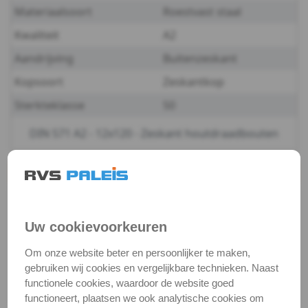
Materiaalsoort
Roestvast staal
-
Kwaliteit
A2
A2
Aandrijving
Buitenzeskant
Kopsoort
Zeskantkop
-
Sterkteklasse
50
10
DIN 571 A2 - 12x120 - Zeskant houtdraadbouten
DIN
571
Productgegevens
Productnaam
Houtdraadbout
-
Categorie
Houtschroeven
Uw cookievoorkeuren
A2
DIN / Artikelnummer
DIN 571
Om onze website beter en persoonlijker te maken,
-
Kwaliteit
A2 ( RVS / INOX )
gebruiken wij cookies en vergelijkbare technieken. Naast
functionele cookies, waardoor de website goed
Verpakking
verpakking
12
functioneert, plaatsen we ook analytische cookies om