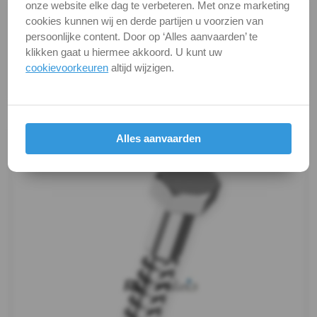
onze website elke dag te verbeteren. Met onze marketing
DIN
Alle maten zijn in millimeters.
cookies kunnen wij en derde partijen u voorzien van
Foto's van producten zijn alleen illustraties en
persoonlijke content. Door op ‘Alles aanvaarden’ te
571
kunnen soms afwijken van het werkelijke object. Het
klikken gaat u hiermee akkoord. U kunt uw
verandert niets aan hun fundamentele
cookievoorkeuren
altijd wijzigen.
-
eigenschappen.
A4
Productafbeeldingen
Houtschroef
Alles aanvaarden
Oogbout
Oogbout-
ring
Schroefduim
Schroefhaak