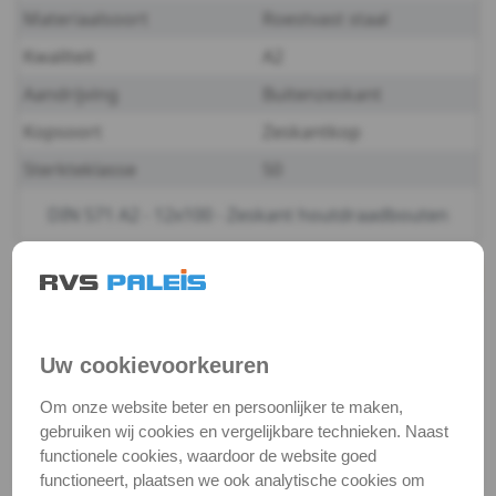
Materiaalsoort
Roestvast staal
-
Kwaliteit
A2
A2
Aandrijving
Buitenzeskant
Kopsoort
Zeskantkop
-
Sterkteklasse
50
10
DIN 571 A2 - 12x100 - Zeskant houtdraadbouten
DIN
571
Productgegevens
Productnaam
Houtdraadbout
-
Categorie
Houtschroeven
Uw cookievoorkeuren
A2
DIN / Artikelnummer
DIN 571
Om onze website beter en persoonlijker te maken,
-
Kwaliteit
A2 ( RVS / INOX )
gebruiken wij cookies en vergelijkbare technieken. Naast
functionele cookies, waardoor de website goed
Verpakking
verpakking
12
functioneert, plaatsen we ook analytische cookies om