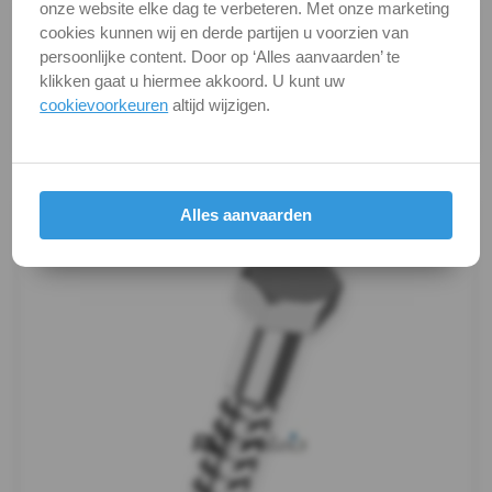
onze website elke dag te verbeteren. Met onze marketing
DIN
Alle maten zijn in millimeters.
cookies kunnen wij en derde partijen u voorzien van
Foto's van producten zijn alleen illustraties en
persoonlijke content. Door op ‘Alles aanvaarden’ te
571
kunnen soms afwijken van het werkelijke object. Het
klikken gaat u hiermee akkoord. U kunt uw
verandert niets aan hun fundamentele
cookievoorkeuren
altijd wijzigen.
-
eigenschappen.
A4
Productafbeeldingen
Houtschroef
Alles aanvaarden
Oogbout
Oogbout-
ring
Schroefduim
Schroefhaak