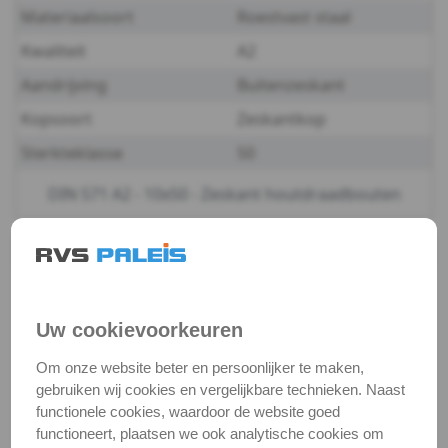
Materiaalsoort
Roestvast staal
-
Kwaliteit
A2
A2
Aandrijving
Buitenzeskant
Kopsoort
Zeskantkop
-
Sterkteklasse
50
10
DIN 571 A2 - 10x50 - Zeskant houtdraadbouten
DIN
571
Productgegevens
Productnaam
Houtdraadbout
-
Categorie
Houtschroeven
Uw cookievoorkeuren
A2
DIN / Artikelnummer
DIN 571
Om onze website beter en persoonlijker te maken,
-
Kwaliteit
A2 ( RVS / INOX )
gebruiken wij cookies en vergelijkbare technieken. Naast
functionele cookies, waardoor de website goed
Verpakking
verpakking
12
functioneert, plaatsen we ook analytische cookies om