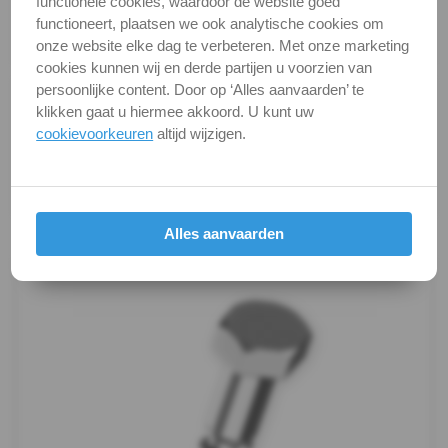
functionele cookies, waardoor de website goed
DIN / Artikelnummer
DIN 571
DIN
functioneert, plaatsen we ook analytische cookies om
Kwaliteit
A2 ( RVS / INOX )
onze website elke dag te verbeteren. Met onze marketing
571
cookies kunnen wij en derde partijen u voorzien van
persoonlijke content. Door op ‘Alles aanvaarden’ te
Alle maten zijn in millimeters.
-
klikken gaat u hiermee akkoord. U kunt uw
Foto's van producten zijn alleen illustraties en
cookievoorkeuren
altijd wijzigen.
A4
kunnen soms afwijken van het werkelijke object. Het
verandert niets aan hun fundamentele
Houtschroef
eigenschappen.
Oogbout
Productafbeeldingen
Alles aanvaarden
Oogbout-
ring
Schroefduim
Schroefhaak