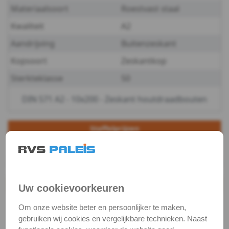
Materiaalsoort
Roestvast staal
-
Kwaliteit
A2
A2
Aandrijving
Buitenzeskant
Kopsoort
Zeskantkop
-
Sterkteklasse
50
10
DIN 571 A2 - 10x200 - Zeskant houtdraadbouten
DIN
571
Staffelprijzen
25
10
-
€ 2,16 excl.btw
€ 3,09 excl.btw
A2
Productgegevens
Uw cookievoorkeuren
-
Productnaam
Houtdraadbout
Om onze website beter en persoonlijker te maken,
12
Categorie
Houtschroeven
gebruiken wij cookies en vergelijkbare technieken. Naast