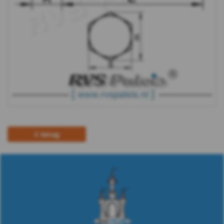
Plaatschroeven
Spaanplaat
schroeven
Pennen
&
Borgingen
terug
Keilankers
&
Pluggen
Fittingen