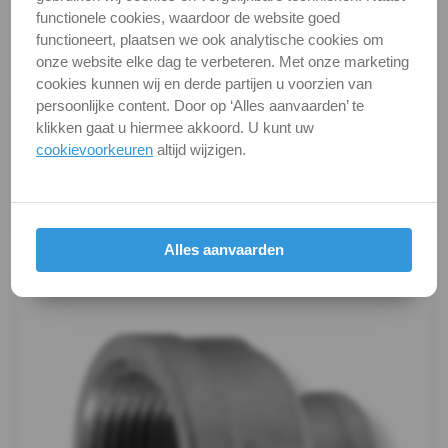
functionele cookies, waardoor de website goed
DIN / Artikelnummer
F 335
Dubbelnippel
functioneert, plaatsen we ook analytische cookies om
onze website elke dag te verbeteren. Met onze marketing
Kwaliteit
A4 ( RVS / INOX )
Draadnippel
cookies kunnen wij en derde partijen u voorzien van
persoonlijke content. Door op ‘Alles aanvaarden’ te
Alle maten zijn in millimeters.
cilindrisch
klikken gaat u hiermee akkoord. U kunt uw
Foto's van producten zijn alleen illustraties en
cookievoorkeuren
altijd wijzigen.
Kap
kunnen soms afwijken van het werkelijke object. Het
verandert niets aan hun fundamentele
zeskant
eigenschappen.
Kogelkranen
Productafbeeldingen
Alles aanvaarden
Koppeling
Kruis-
stuk
Lasnippel