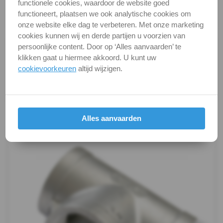
DIN / Artikelnummer
F 307
functionele cookies, waardoor de website goed
functioneert, plaatsen we ook analytische cookies om
Dubbelnippel
Kwaliteit
A4 ( RVS / INOX )
onze website elke dag te verbeteren. Met onze marketing
cookies kunnen wij en derde partijen u voorzien van
Draadnippel
Alle maten zijn in millimeters.
persoonlijke content. Door op ‘Alles aanvaarden’ te
Foto's van producten zijn alleen illustraties en
klikken gaat u hiermee akkoord. U kunt uw
cilindrisch
cookievoorkeuren
altijd wijzigen.
kunnen soms afwijken van het werkelijke object. Het
Kap
verandert niets aan hun fundamentele
eigenschappen.
zeskant
Productafbeeldingen
Alles aanvaarden
Kogelkranen
Koppeling
Kruis-
stuk
Lasnippel