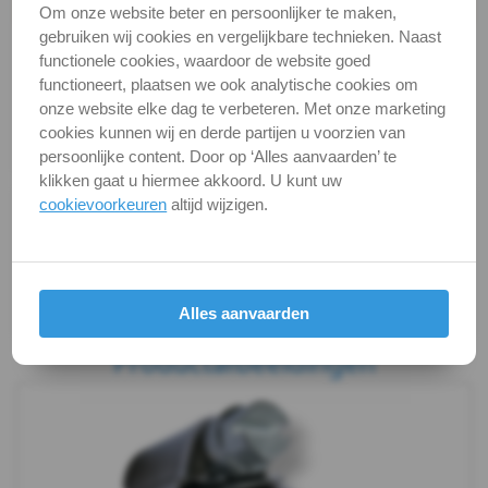
Productgegevens
Om onze website beter en persoonlijker te maken,
Dubbelnippel
gebruiken wij cookies en vergelijkbare technieken. Naast
Productnaam
Slangklem
functionele cookies, waardoor de website goed
Categorie
Fittingen
Draadnippel
functioneert, plaatsen we ook analytische cookies om
onze website elke dag te verbeteren. Met onze marketing
DIN / Artikelnummer
DIN 3017
cilindrisch
cookies kunnen wij en derde partijen u voorzien van
Kwaliteit
A4 ( RVS / INOX )
persoonlijke content. Door op ‘Alles aanvaarden’ te
Kap
klikken gaat u hiermee akkoord. U kunt uw
cookievoorkeuren
altijd wijzigen.
Alle maten zijn in millimeters.
zeskant
Foto's van producten zijn alleen illustraties en
kunnen soms afwijken van het werkelijke object. Het
Kogelkranen
verandert niets aan hun fundamentele
eigenschappen.
Alles aanvaarden
Koppeling
Productafbeeldingen
Kruis-
stuk
Lasnippel