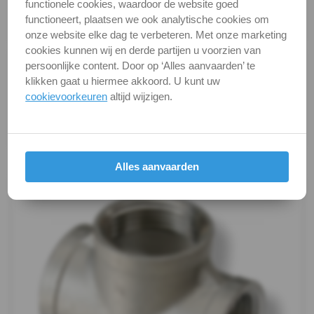
DIN / Artikelnummer
F 302
functionele cookies, waardoor de website goed
functioneert, plaatsen we ook analytische cookies om
Dubbelnippel
Kwaliteit
A4 ( RVS / INOX )
onze website elke dag te verbeteren. Met onze marketing
cookies kunnen wij en derde partijen u voorzien van
Draadnippel
Alle maten zijn in millimeters.
persoonlijke content. Door op ‘Alles aanvaarden’ te
Foto's van producten zijn alleen illustraties en
klikken gaat u hiermee akkoord. U kunt uw
cilindrisch
cookievoorkeuren
altijd wijzigen.
kunnen soms afwijken van het werkelijke object. Het
Kap
verandert niets aan hun fundamentele
eigenschappen.
zeskant
Productafbeeldingen
Alles aanvaarden
Kogelkranen
Koppeling
Kruis-
stuk
Lasnippel