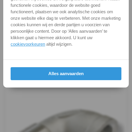
functionele cookies, waardoor de website goed
DIN / Artikelnummer
F 304
Dubbelnippel
functioneert, plaatsen we ook analytische cookies om
onze website elke dag te verbeteren. Met onze marketing
Kwaliteit
A4 ( RVS / INOX )
Draadnippel
cookies kunnen wij en derde partijen u voorzien van
persoonlijke content. Door op ‘Alles aanvaarden’ te
Alle maten zijn in millimeters.
cilindrisch
klikken gaat u hiermee akkoord. U kunt uw
Foto's van producten zijn alleen illustraties en
cookievoorkeuren
altijd wijzigen.
Kap
kunnen soms afwijken van het werkelijke object. Het
verandert niets aan hun fundamentele
zeskant
eigenschappen.
Kogelkranen
Productafbeeldingen
Alles aanvaarden
Koppeling
Kruis-
stuk
Lasnippel