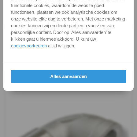
functionele cookies, waardoor de website goed
DIN / Artikelnummer
F 304
Dubbelnippel
functioneert, plaatsen we ook analytische cookies om
onze website elke dag te verbeteren. Met onze marketing
Kwaliteit
A4 ( RVS / INOX )
Draadnippel
cookies kunnen wij en derde partijen u voorzien van
persoonlijke content. Door op ‘Alles aanvaarden’ te
Alle maten zijn in millimeters.
cilindrisch
klikken gaat u hiermee akkoord. U kunt uw
Foto's van producten zijn alleen illustraties en
cookievoorkeuren
altijd wijzigen.
Kap
kunnen soms afwijken van het werkelijke object. Het
verandert niets aan hun fundamentele
zeskant
eigenschappen.
Kogelkranen
Productafbeeldingen
Alles aanvaarden
Koppeling
Kruis-
stuk
Lasnippel