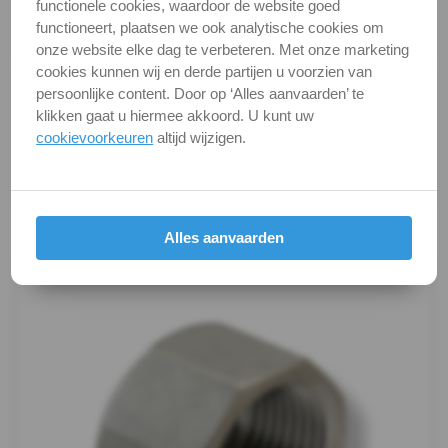
DIN / Artikelnummer
F 326
functionele cookies, waardoor de website goed
functioneert, plaatsen we ook analytische cookies om
Dubbelnippel
Kwaliteit
A4 ( RVS / INOX )
onze website elke dag te verbeteren. Met onze marketing
cookies kunnen wij en derde partijen u voorzien van
Draadnippel
Alle maten zijn in millimeters.
persoonlijke content. Door op ‘Alles aanvaarden’ te
Foto's van producten zijn alleen illustraties en
klikken gaat u hiermee akkoord. U kunt uw
cilindrisch
cookievoorkeuren
altijd wijzigen.
kunnen soms afwijken van het werkelijke object. Het
Kap
verandert niets aan hun fundamentele
eigenschappen.
zeskant
Productafbeeldingen
Alles aanvaarden
Kogelkranen
Koppeling
Kruis-
stuk
Lasnippel