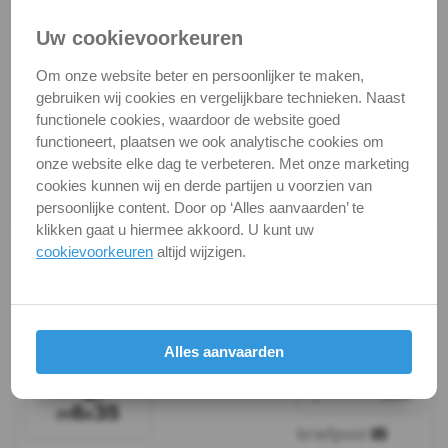
€ 40,29
incl. btw
963-2-6X30_200
Voorraad:
273
Uw cookievoorkeuren
Op voorraad
verp.
Om onze website beter en persoonlijker te maken,
gebruiken wij cookies en vergelijkbare technieken. Naast
pakketpost
functionele cookies, waardoor de website goed
functioneert, plaatsen we ook analytische cookies om
Bekijken
Maatvoering
onze website elke dag te verbeteren. Met onze marketing
cookies kunnen wij en derde partijen u voorzien van
In winkelmand
persoonlijke content. Door op ‘Alles aanvaarden’ te
klikken gaat u hiermee akkoord. U kunt uw
cookievoorkeuren
altijd wijzigen.
m6x35mm / per stuk -
verzonken schroef A2
Artikelnummer:
€ 0,35
excl. btw
€ 0,42
incl. btw
963-2-6X35_1
Alles aanvaarden
Voorraad:
339
Op voorraad
stuk
briefpost