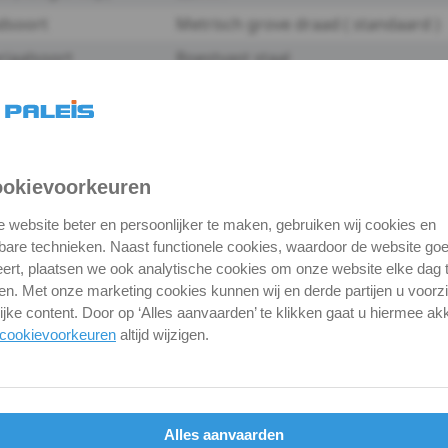
dsoort
Metrisch grove draad ( standaard )
riaalsoort
Roestvast staal
teit
A4
teklasse
70
ijving
Torx
okievoorkeuren
oort
Verzonkenkop ( 90° )
website beter en persoonlijker te maken, gebruiken wij cookies en
N 7991 TX A4 (ISO 10642) - M5x20 - Verzonkenkop schroef T
kbare technieken. Naast functionele cookies, waardoor de website go
eert, plaatsen we ook analytische cookies om onze website elke dag 
en. Met onze marketing cookies kunnen wij en derde partijen u voorz
Productgegevens
ijke content. Door op ‘Alles aanvaarden’ te klikken gaat u hiermee ak
uctnaam
Verzonken schroef
cookievoorkeuren
altijd wijzigen.
gorie
Bouten (metrisch)
/ Artikelnummer
DIN 7991TX
teit
A4 ( RVS / INOX )
Alles aanvaarden