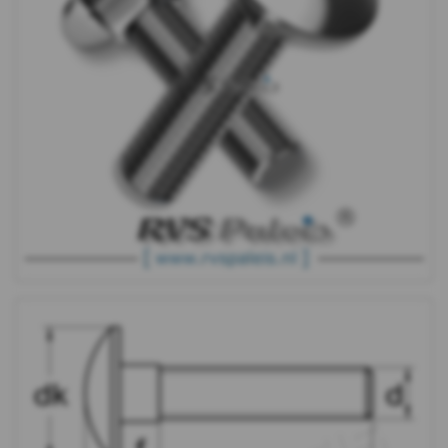
Moeren
Ringen
Draadeind
Houtschroeven
Plaatschroeven
Spaanplaat
schroeven
Pennen
&
Borgingen
Keilankers