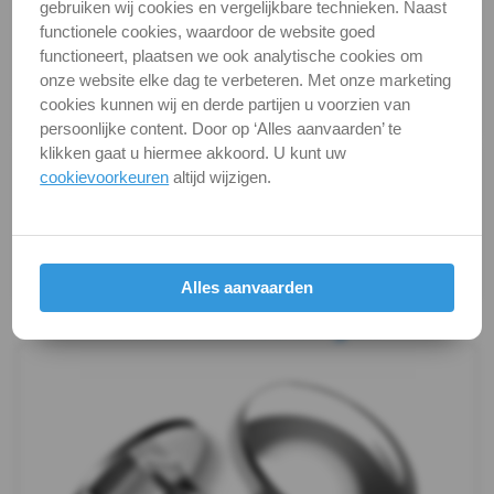
Categorie
Bouten (metrisch)
gebruiken wij cookies en vergelijkbare technieken. Naast
-
functionele cookies, waardoor de website goed
DIN / Artikelnummer
DIN 603
functioneert, plaatsen we ook analytische cookies om
m12
Kwaliteit
A2 ( RVS / INOX )
onze website elke dag te verbeteren. Met onze marketing
cookies kunnen wij en derde partijen u voorzien van
DIN
Verpakking
verpakking
persoonlijke content. Door op ‘Alles aanvaarden’ te
klikken gaat u hiermee akkoord. U kunt uw
603
Alle maten zijn in millimeters.
cookievoorkeuren
altijd wijzigen.
Foto's van producten zijn alleen illustraties en
-
kunnen soms afwijken van het werkelijke object. Het
verandert niets aan hun fundamentele
A4
eigenschappen.
Alles aanvaarden
Draadeind
Productafbeeldingen
Hamerkopbouten
Vleugelbouten
Veiligheidsschroeven