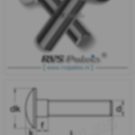
Moeren
Ringen
Draadeind
Houtschroeven
Plaatschroeven
Spaanplaat
schroeven
Pennen
&
Borgingen
Keilankers