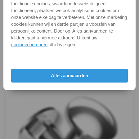
DIN / Artikelnummer
DIN 603
functionele cookies, waardoor de website goed
-
Kwaliteit
A2 ( RVS / INOX )
functioneert, plaatsen we ook analytische cookies om
onze website elke dag te verbeteren. Met onze marketing
m12
Verpakking
verpakking
cookies kunnen wij en derde partijen u voorzien van
persoonlijke content. Door op ‘Alles aanvaarden’ te
DIN
Alle maten zijn in millimeters.
klikken gaat u hiermee akkoord. U kunt uw
Foto's van producten zijn alleen illustraties en
603
cookievoorkeuren
altijd wijzigen.
kunnen soms afwijken van het werkelijke object. Het
-
verandert niets aan hun fundamentele
eigenschappen.
A4
Alles aanvaarden
Productafbeeldingen
Draadeind
Hamerkopbouten
Vleugelbouten
Veiligheidsschroeven