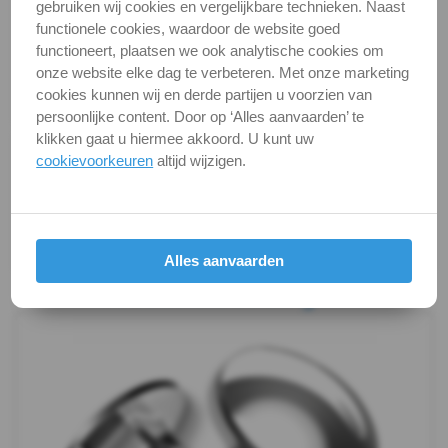
Categorie
Bouten (metrisch)
gebruiken wij cookies en vergelijkbare technieken. Naast
-
functionele cookies, waardoor de website goed
DIN / Artikelnummer
DIN 603
functioneert, plaatsen we ook analytische cookies om
m12
Kwaliteit
A2 ( RVS / INOX )
onze website elke dag te verbeteren. Met onze marketing
cookies kunnen wij en derde partijen u voorzien van
DIN
Verpakking
verpakking
persoonlijke content. Door op ‘Alles aanvaarden’ te
klikken gaat u hiermee akkoord. U kunt uw
603
Alle maten zijn in millimeters.
cookievoorkeuren
altijd wijzigen.
Foto's van producten zijn alleen illustraties en
-
kunnen soms afwijken van het werkelijke object. Het
verandert niets aan hun fundamentele
A4
eigenschappen.
Alles aanvaarden
Draadeind
Productafbeeldingen
Hamerkopbouten
Vleugelbouten
Veiligheidsschroeven