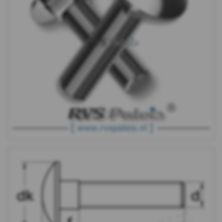
Moeren
Ringen
Draadeind
Houtschroeven
Plaatschroeven
Spaanplaat
schroeven
Pennen
&
Borgingen
Keilankers