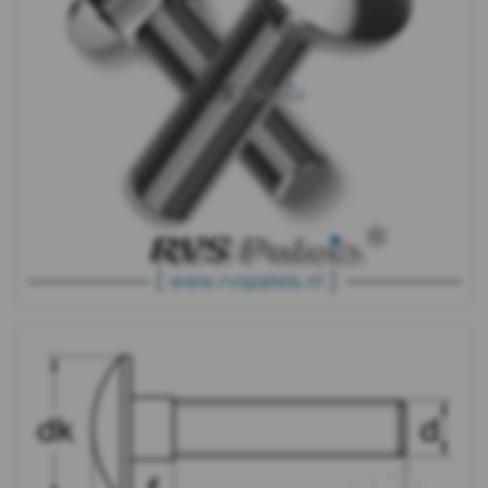
Moeren
Ringen
Draadeind
Houtschroeven
Plaatschroeven
Spaanplaat
schroeven
Pennen
&
Borgingen
Keilankers