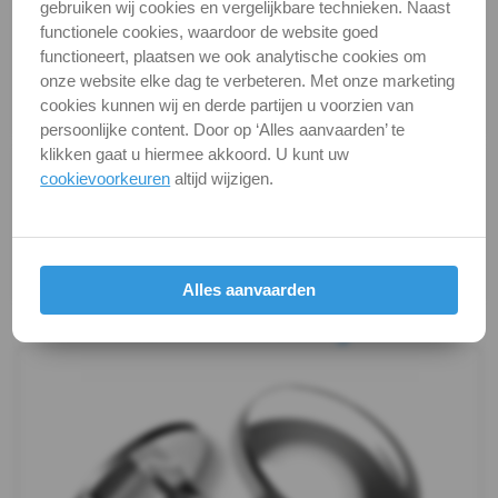
Categorie
Bouten (metrisch)
gebruiken wij cookies en vergelijkbare technieken. Naast
-
functionele cookies, waardoor de website goed
DIN / Artikelnummer
DIN 603
functioneert, plaatsen we ook analytische cookies om
m12
Kwaliteit
A2 ( RVS / INOX )
onze website elke dag te verbeteren. Met onze marketing
cookies kunnen wij en derde partijen u voorzien van
DIN
Verpakking
verpakking
persoonlijke content. Door op ‘Alles aanvaarden’ te
klikken gaat u hiermee akkoord. U kunt uw
603
Alle maten zijn in millimeters.
cookievoorkeuren
altijd wijzigen.
Foto's van producten zijn alleen illustraties en
-
kunnen soms afwijken van het werkelijke object. Het
verandert niets aan hun fundamentele
A4
eigenschappen.
Alles aanvaarden
Draadeind
Productafbeeldingen
Hamerkopbouten
Vleugelbouten
Veiligheidsschroeven