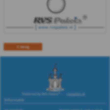
terug
Powered by RVS Paleis™ -
rvspaleis.nl
Informatie