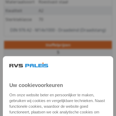
Materiaalsoort
Roestvast staal
links
Kwaliteit
A2
Sterkteklasse
70
Hamerkopbouten
DIN 976 A2 - M14x1000 - Draadeind (Draadstang)
Vleugelbouten
Veiligheidsschroeven
Staffelprijzen
5
Moeren
€ 9,58 excl.btw
Ringen
Productgegevens
Draadeind
Productnaam
Draadeind
Uw cookievoorkeuren
Houtschroeven
Categorie
Bouten (metrisch)
Om onze website beter en persoonlijker te maken,
Plaatschroeven
DIN / Artikelnummer
DIN 976
gebruiken wij cookies en vergelijkbare technieken. Naast
functionele cookies, waardoor de website goed
Kwaliteit
A2 ( RVS / INOX )
Spaanplaat
functioneert, plaatsen we ook analytische cookies om