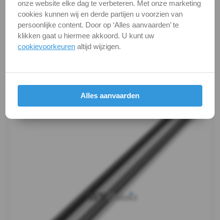
onze website elke dag te verbeteren. Met onze marketing
schroeven
Alle maten zijn in millimeters.
cookies kunnen wij en derde partijen u voorzien van
Foto's van producten zijn alleen illustraties en
persoonlijke content. Door op ‘Alles aanvaarden’ te
Pennen
kunnen soms afwijken van het werkelijke object. Het
klikken gaat u hiermee akkoord. U kunt uw
verandert niets aan hun fundamentele
cookievoorkeuren
altijd wijzigen.
&
eigenschappen.
Borgingen
Productafbeeldingen
Keilankers
Alles aanvaarden
&
Pluggen
Fittingen
Metaalbewerking
Bits