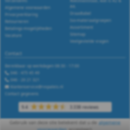
Verzendinfo
Roestvaststaal, wat is A2 &
A4.
Algemene voorwaarden
Draadtabel
Privacyverklaring
Iso-materiaalgroepen
Retourneren
Assortiment
Betalings-mogelijkheden
Sitemap
Vacature
Veelgestelde vragen
Contact
Bereikbaar op werkdagen 08:30 - 17:00
046 - 475 45 49
046 - 20 21 321
klantenservice@rvspaleis.nl
Contact gegevens
9.4
3.338 reviews
Gebruik van deze site betekent dat u de
algemene
voorwaarden
accepteert.