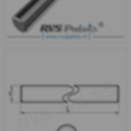
-
M8
-
kort
DIN
976
-
A2
-
M10
-