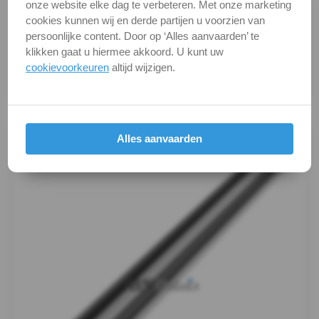
onze website elke dag te verbeteren. Met onze marketing
-
Alle maten zijn in millimeters.
cookies kunnen wij en derde partijen u voorzien van
Foto's van producten zijn alleen illustraties en
persoonlijke content. Door op ‘Alles aanvaarden’ te
A2
kunnen soms afwijken van het werkelijke object. Het
klikken gaat u hiermee akkoord. U kunt uw
verandert niets aan hun fundamentele
cookievoorkeuren
altijd wijzigen.
-
eigenschappen.
M6
Productafbeeldingen
-
Alles aanvaarden
kort
DIN
976
-
A2