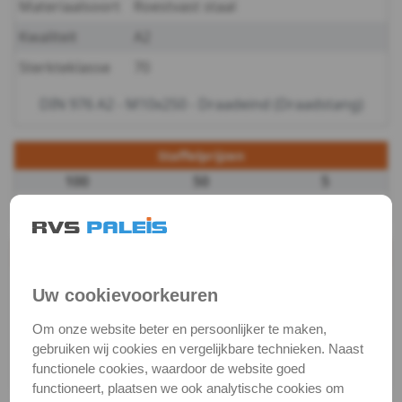
Materiaalsoort
Roestvast staal
DIN
Kwaliteit
A2
Sterkteklasse
70
976
DIN 976 A2 - M10x250 - Draadeind (Draadstang)
-
A2
Staffelprijzen
100
50
5
-
€ 1,84 excl.btw
€ 2,10 excl.btw
€ 2,37 excl.btw
M5
Productgegevens
-
Productnaam
Draadeind
Uw cookievoorkeuren
kort
Categorie
Bouten (metrisch)
Om onze website beter en persoonlijker te maken,
DIN
DIN / Artikelnummer
DIN 976
gebruiken wij cookies en vergelijkbare technieken. Naast
functionele cookies, waardoor de website goed
Kwaliteit
A2 ( RVS / INOX )
976
functioneert, plaatsen we ook analytische cookies om