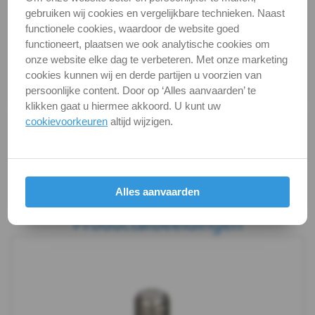
-
gebruiken wij cookies en vergelijkbare technieken. Naast
Categorie
Bouten (metrisch)
functionele cookies, waardoor de website goed
DIN / Artikelnummer
DIN 913
A2
functioneert, plaatsen we ook analytische cookies om
onze website elke dag te verbeteren. Met onze marketing
Kwaliteit
A2 ( RVS / INOX )
-
cookies kunnen wij en derde partijen u voorzien van
Verpakking
verpakking
persoonlijke content. Door op ‘Alles aanvaarden’ te
m5
klikken gaat u hiermee akkoord. U kunt uw
cookievoorkeuren
altijd wijzigen.
Alle maten zijn in millimeters.
DIN
Foto's van producten zijn alleen illustraties en
kunnen soms afwijken van het werkelijke object. Het
913
verandert niets aan hun fundamentele
-
eigenschappen.
Alles aanvaarden
Productafbeeldingen
A2
-
m6