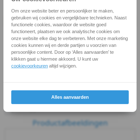
-
€ 0,17 excl.btw
€ 0,18 excl.btw
€ 0,19 excl.btw
Om onze website beter en persoonlijker te maken,
gebruiken wij cookies en vergelijkbare technieken. Naast
A2
Productgegevens
functionele cookies, waardoor de website goed
Productnaam
Stelschroef
-
functioneert, plaatsen we ook analytische cookies om
onze website elke dag te verbeteren. Met onze marketing
Categorie
Bouten (metrisch)
m5
cookies kunnen wij en derde partijen u voorzien van
DIN / Artikelnummer
DIN 913
persoonlijke content. Door op ‘Alles aanvaarden’ te
DIN
klikken gaat u hiermee akkoord. U kunt uw
Kwaliteit
A2 ( RVS / INOX )
cookievoorkeuren
altijd wijzigen.
913
Alle maten zijn in millimeters.
-
Foto's van producten zijn alleen illustraties en
kunnen soms afwijken van het werkelijke object. Het
Alles aanvaarden
A2
verandert niets aan hun fundamentele
eigenschappen.
-
Productafbeeldingen
m6