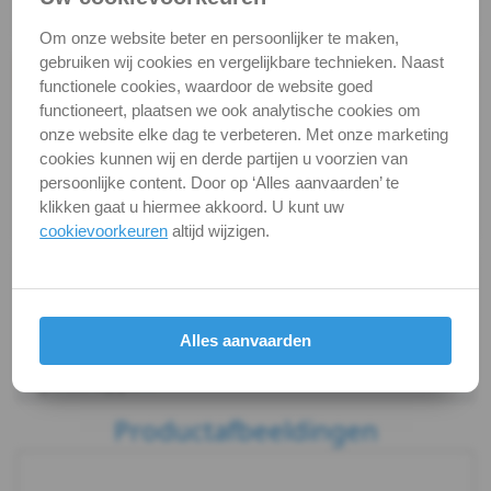
-
€ 0,17 excl.btw
€ 0,18 excl.btw
€ 0,19 excl.btw
Om onze website beter en persoonlijker te maken,
gebruiken wij cookies en vergelijkbare technieken. Naast
A2
Productgegevens
functionele cookies, waardoor de website goed
Productnaam
Stelschroef
-
functioneert, plaatsen we ook analytische cookies om
onze website elke dag te verbeteren. Met onze marketing
Categorie
Bouten (metrisch)
m5
cookies kunnen wij en derde partijen u voorzien van
DIN / Artikelnummer
DIN 913
persoonlijke content. Door op ‘Alles aanvaarden’ te
DIN
klikken gaat u hiermee akkoord. U kunt uw
Kwaliteit
A2 ( RVS / INOX )
cookievoorkeuren
altijd wijzigen.
913
Alle maten zijn in millimeters.
-
Foto's van producten zijn alleen illustraties en
kunnen soms afwijken van het werkelijke object. Het
Alles aanvaarden
A2
verandert niets aan hun fundamentele
eigenschappen.
-
Productafbeeldingen
m6