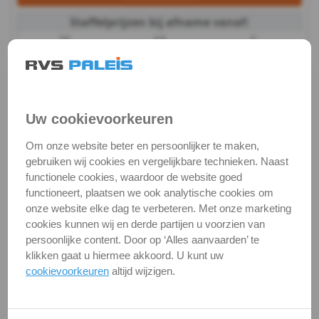
Staffelprijzen bij afname vanaf:
25
10
5
€ 0,17 excl.btw
€ 0,18 excl.btw
€ 0,19 excl.btw
m3x10mm / verp. 500 st. -
Uw cookievoorkeuren
stelschroef (platte punt) A2
Artikelnummer:
€ 14,55
excl. btw
Om onze website beter en persoonlijker te maken,
€ 17,61
incl. btw
913-2-3X10_500
gebruiken wij cookies en vergelijkbare technieken. Naast
Voorraad:
6043
Op voorraad
functionele cookies, waardoor de website goed
functioneert, plaatsen we ook analytische cookies om
verp.
onze website elke dag te verbeteren. Met onze marketing
pakketpost
cookies kunnen wij en derde partijen u voorzien van
persoonlijke content. Door op ‘Alles aanvaarden’ te
Bekijken
Maatvoering
klikken gaat u hiermee akkoord. U kunt uw
cookievoorkeuren
altijd wijzigen.
In winkelmand