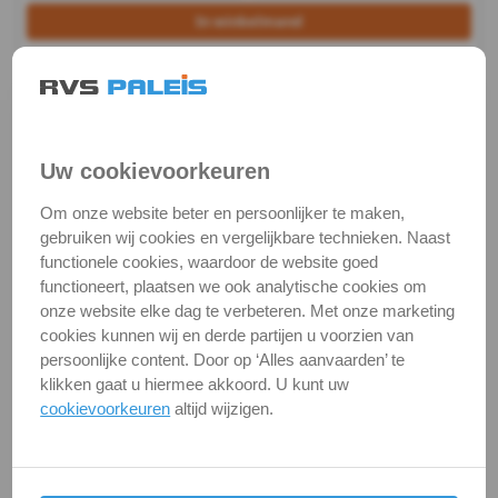
916
In winkelmand
Buitenzeskant
m2x6mm / per stuk -
Torx
stelschroef (platte punt) A2
Kruisgleuf
Artikelnummer:
€ 0,21
excl. btw
Uw cookievoorkeuren
€ 0,25
incl. btw
913-2-2X6_1
Zaaggleuf
Voorraad:
2898
Op voorraad
Om onze website beter en persoonlijker te maken,
gebruiken wij cookies en vergelijkbare technieken. Naast
Oogbouten
stuk
functionele cookies, waardoor de website goed
functioneert, plaatsen we ook analytische cookies om
Slotbouten
briefpost
onze website elke dag te verbeteren. Met onze marketing
Bekijken
Maatvoering
cookies kunnen wij en derde partijen u voorzien van
Draadeind
persoonlijke content. Door op ‘Alles aanvaarden’ te
In winkelmand
klikken gaat u hiermee akkoord. U kunt uw
Hamerkopbouten
cookievoorkeuren
altijd wijzigen.
Staffelprijzen bij afname vanaf:
Vleugelbouten
25
10
5
€ 0,17 excl.btw
€ 0,18 excl.btw
€ 0,19 excl.btw
Veiligheidsschroeven