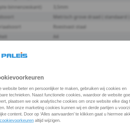
epte binnenzeskant)
3,5mm
dsoort
Metrisch grove draad ( standaard )
riaalsoort
Roestvast staal
teit
A4
teklasse
70
ijving
Binnenzeskant
oort
Verzonkenkop ( 90° )
okievoorkeuren
DIN 7991 A4 - M8x80 - Verzonkenkop schroef binnenzeskan
website beter en persoonlijker te maken, gebruiken wij cookies en
Productgegevens
kbare technieken. Naast functionele cookies, waardoor de website go
eert, plaatsen we ook analytische cookies om onze website elke dag 
uctnaam
Verzonken schroef
en. Met onze marketing cookies kunnen wij en derde partijen u voorz
gorie
Bouten (metrisch)
ijke content. Door op ‘Alles aanvaarden’ te klikken gaat u hiermee ak
cookievoorkeuren
altijd wijzigen.
/ Artikelnummer
DIN 7991