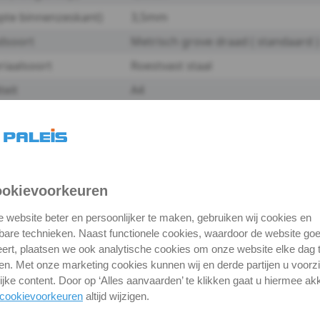
epte binnenzeskant)
3,5mm
dsoort
Metrisch grove draad ( standaard )
riaalsoort
Roestvast staal
teit
A4
teklasse
70
ijving
Binnenzeskant
oort
Verzonkenkop ( 90° )
okievoorkeuren
DIN 7991 A4 - M8x60 - Verzonkenkop schroef binnenzeskan
website beter en persoonlijker te maken, gebruiken wij cookies en
Productgegevens
kbare technieken. Naast functionele cookies, waardoor de website go
eert, plaatsen we ook analytische cookies om onze website elke dag 
uctnaam
Verzonken schroef
en. Met onze marketing cookies kunnen wij en derde partijen u voorz
gorie
Bouten (metrisch)
ijke content. Door op ‘Alles aanvaarden’ te klikken gaat u hiermee ak
cookievoorkeuren
altijd wijzigen.
/ Artikelnummer
DIN 7991