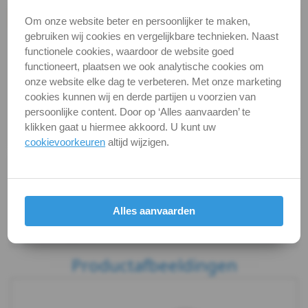
DIN
Productgegevens
Om onze website beter en persoonlijker te maken,
gebruiken wij cookies en vergelijkbare technieken. Naast
Productnaam
Verzonken schroef
7991
functionele cookies, waardoor de website goed
Categorie
Bouten (metrisch)
functioneert, plaatsen we ook analytische cookies om
-
onze website elke dag te verbeteren. Met onze marketing
DIN / Artikelnummer
DIN 7991
cookies kunnen wij en derde partijen u voorzien van
A4
Kwaliteit
A4 ( RVS / INOX )
persoonlijke content. Door op ‘Alles aanvaarden’ te
klikken gaat u hiermee akkoord. U kunt uw
-
Verpakking
verpakking
cookievoorkeuren
altijd wijzigen.
m8
Alle maten zijn in millimeters.
Foto's van producten zijn alleen illustraties en
DIN
kunnen soms afwijken van het werkelijke object. Het
Alles aanvaarden
7991
verandert niets aan hun fundamentele
eigenschappen.
-
Productafbeeldingen
A4