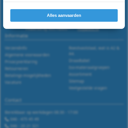
A4
-
Alles aanvaarden
m3
Powered by RVS Paleis™ -
rvspaleis.nl
Informatie
DIN
Verzendinfo
Roestvaststaal, wat is A2 &
7991
A4.
Algemene voorwaarden
Draadtabel
Privacyverklaring
-
Iso-materiaalgroepen
Retourneren
Assortiment
Betalings-mogelijkheden
A4
Sitemap
Vacature
Veelgestelde vragen
-
Contact
m4
Bereikbaar op werkdagen 08:30 - 17:00
DIN
046 - 475 45 49
7991
046 - 20 21 321