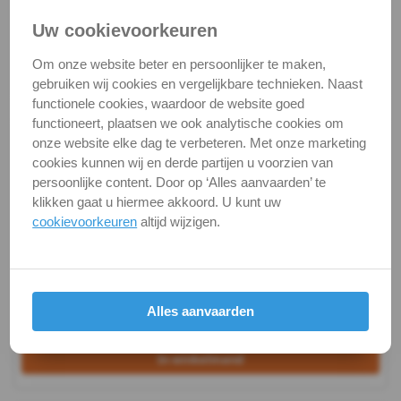
In winkelmand
Uw cookievoorkeuren
Staffelprijzen bij afname vanaf:
25
10
5
Om onze website beter en persoonlijker te maken,
€ 0,16 excl.btw
€ 0,17 excl.btw
€ 0,17 excl.btw
gebruiken wij cookies en vergelijkbare technieken. Naast
functionele cookies, waardoor de website goed
functioneert, plaatsen we ook analytische cookies om
m6x16mm / verp. 200 st. -
onze website elke dag te verbeteren. Met onze marketing
lage cilinderkopschroef A2
cookies kunnen wij en derde partijen u voorzien van
Artikelnummer:
€ 20,82
excl. btw
persoonlijke content. Door op ‘Alles aanvaarden’ te
€ 25,19
incl. btw
7984-2-6X16_200
klikken gaat u hiermee akkoord. U kunt uw
Voorraad:
1910
Op voorraad
cookievoorkeuren
altijd wijzigen.
verp.
pakketpost
Alles aanvaarden
Bekijken
Maatvoering
In winkelmand