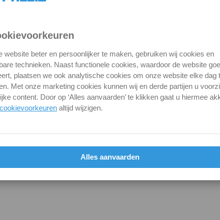
Staffelprijzen bij afname vanaf:
100
50
5
€ 0,74 excl.btw
€ 0,85 excl.btw
€ 0,95 excl.bt
okievoorkeuren
website beter en persoonlijker te maken, gebruiken wij cookies en
1 pr
kbare technieken. Naast functionele cookies, waardoor de website go
Terug naar
RVS Draadeind
eert, plaatsen we ook analytische cookies om onze website elke dag 
en. Met onze marketing cookies kunnen wij en derde partijen u voorz
ijke content. Door op ‘Alles aanvaarden’ te klikken gaat u hiermee ak
cookievoorkeuren
altijd wijzigen.
Alles aanvaarden